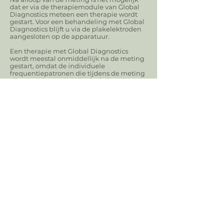
dat er via de therapiemodule van Global
Diagnostics meteen een therapie wordt
gestart. Voor een behandeling met Global
Diagnostics blijft u via de plakelektroden
aangesloten op de apparatuur.
Een therapie met Global Diagnostics
wordt meestal onmiddellijk na de meting
gestart, omdat de individuele
frequentiepatronen die tijdens de meting
zijn geregistreerd onderdeel uitmaken
van de behandeling.
Zo kan bijvoorbeeld op basis van eerder
gemeten pathologische frequenties
eenvoudig een ontgifting op gang worden
gebracht. Daarnaast bestaat de
mogelijkheid om het lichaam met
frequenties met een stabiliserende
werking heel doelgericht te ondersteunen.
Na de therapie kan een zogenaamde
beginreactie, in de zin van een
genezingsreactie optreden. Het is daarom
van belang dat u na de behandeling
voldoende water drinkt.