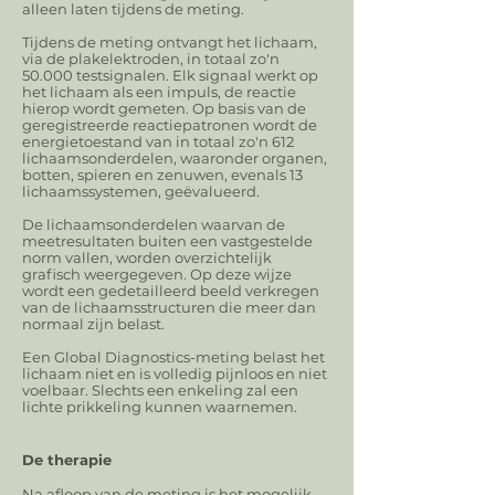
alleen laten tijdens de meting.
Tijdens de meting ontvangt het lichaam,
via de plakelektroden, in totaal zo'n
50.000 testsignalen. Elk signaal werkt op
het lichaam als een impuls, de reactie
hierop wordt gemeten. Op basis van de
geregistreerde reactiepatronen wordt de
energietoestand van in totaal zo'n 612
lichaamsonderdelen, waaronder organen,
botten, spieren en zenuwen, evenals 13
lichaamssystemen, geëvalueerd.
De lichaamsonderdelen waarvan de
meetresultaten buiten een vastgestelde
norm vallen, worden overzichtelijk
grafisch weergegeven. Op deze wijze
wordt een gedetailleerd beeld verkregen
van de lichaamsstructuren die meer dan
normaal zijn belast.
Een Global Diagnostics-meting belast het
lichaam niet en is volledig pijnloos en niet
voelbaar. Slechts een enkeling zal een
lichte prikkeling kunnen waarnemen.
De therapie
Na afloop van de meting is het mogelijk