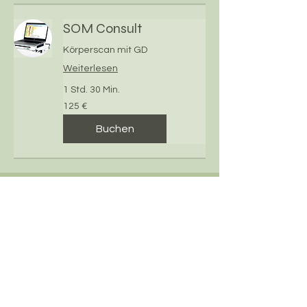
SOM Consult
Körperscan mit GD
Weiterlesen
1 Std. 30 Min.
125
125 €
Euro
Buchen
info@astridmoeskops.nl
Schrijf je in voor de Nieuwsbrief
E-mailadres
Ok